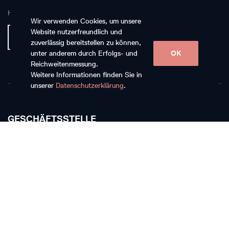
Hauptpartnerin
Wir verwenden Cookies, um unsere
Website nutzerfreundlich und
zuverlässig bereitstellen zu können,
unter anderem durch Erfolgs- und
OK
Reichweitenmessung.
Weitere Informationen finden Sie in
unserer
Datenschutzerklärung
.
GESCHÄFTSSTELLE
Musikkollegium Winterthur
Rychenbergstrasse 94
CH-8400 Winterthur
T +41 52 268 15 60
E-Mail schreiben