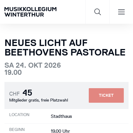
NEUES LICHT AUF
BEETHOVENS PASTORALE
Saisonprogramm 26/27
SA 24. OKT 2026
19.00
JETZT ENTDECKEN
45
CHF
TICKET
Mitglieder gratis, freie Platzwahl
LOCATION
Stadthaus
BEGINN
19.00 Uhr