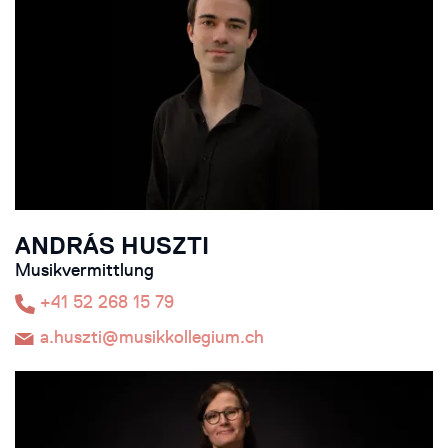
ANDRÁS HUSZTI
Musikvermittlung
+41 52 268 15 79
a.huszti@musikkollegium.ch