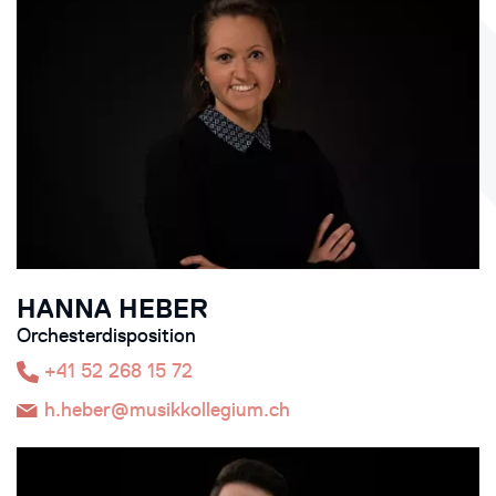
HANNA HEBER
Orchesterdisposition
+41 52 268 15 72
h.heber@musikkollegium.ch