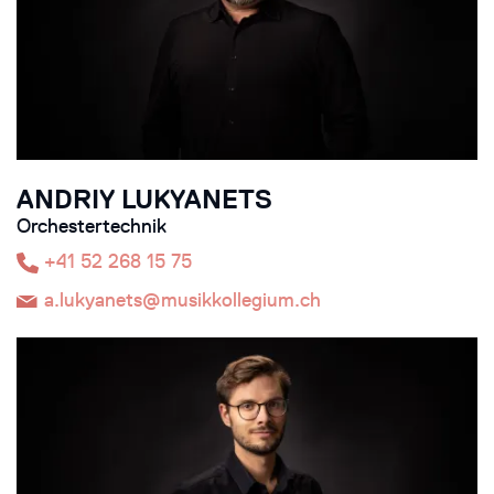
ANDRIY LUKYANETS
Orchestertechnik
+41 52 268 15 75
a.lukyanets@musikkollegium.ch