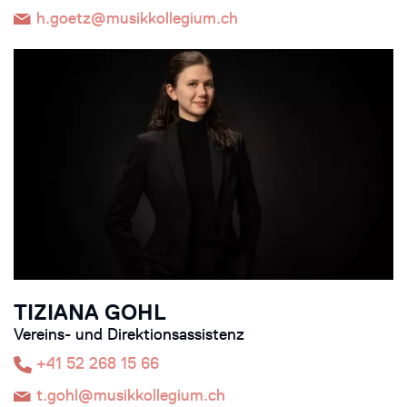
h.goetz@musikkollegium.ch
TIZIANA GOHL
Vereins- und Direktionsassistenz
+41 52 268 15 66
t.gohl@musikkollegium.ch