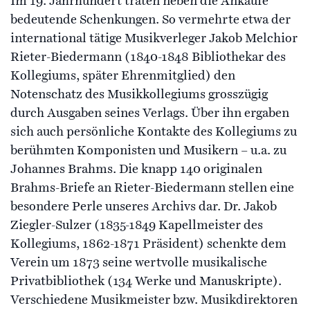
Im 19. Jahrhundert traten neben die Ankäufe
bedeutende Schenkungen. So vermehrte etwa der
international tätige Musikverleger Jakob Melchior
Rieter-Biedermann (1840-1848 Bibliothekar des
Kollegiums, später Ehrenmitglied) den
Notenschatz des Musikkollegiums grosszügig
durch Ausgaben seines Verlags. Über ihn ergaben
sich auch persönliche Kontakte des Kollegiums zu
berühmten Komponisten und Musikern – u.a. zu
Johannes Brahms. Die knapp 140 originalen
Brahms-Briefe an Rieter-Biedermann stellen eine
besondere Perle unseres Archivs dar. Dr. Jakob
Ziegler-Sulzer (1835-1849 Kapellmeister des
Kollegiums, 1862-1871 Präsident) schenkte dem
Verein um 1873 seine wertvolle musikalische
Privatbibliothek (134 Werke und Manuskripte).
Verschiedene Musikmeister bzw. Musikdirektoren