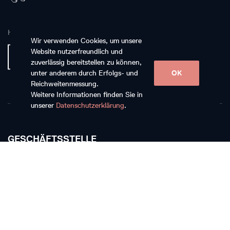
Hauptpartnerin
Wir verwenden Cookies, um unsere
Website nutzerfreundlich und
zuverlässig bereitstellen zu können,
unter anderem durch Erfolgs- und
OK
Reichweitenmessung.
Weitere Informationen finden Sie in
unserer
Datenschutzerklärung
.
GESCHÄFTSSTELLE
Musikkollegium Winterthur
Rychenbergstrasse 94
CH-8400 Winterthur
T +41 52 268 15 60
E-Mail schreiben