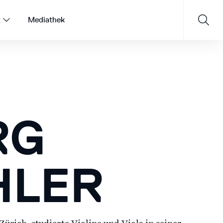
t
Mediathek
Saisonprogramm 26/27
RG
JETZT ENTDECKEN
HLER