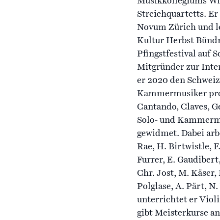
Musikkollegiums Wi
Streichquartetts. Er
Novum Zürich und le
Kultur Herbst Bündne
Pfingstfestival auf S
Mitgründer zur Inte
er 2020 den Schweize
Kammermusiker prod
Cantando, Claves, G
Solo- und Kammermu
gewidmet. Dabei arb
Rae, H. Birtwistle, F
Furrer, E. Gaudibert,
Chr. Jost, M. Käser,
Polglase, A. Pärt, 
unterrichtet er Viol
gibt Meisterkurse a