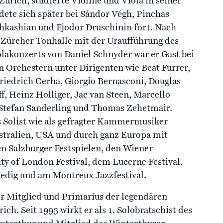
n Zürich, studierte Violine und Viola in seiner
dete sich später bei Sándor Végh, Pinchas
kashian und Fjodor Druschinin fort. Nach
 Zürcher Tonhalle mit der Uraufführung des
akonzerts von Daniel Schnyder war er Gast bei
 Orchestern unter Dirigenten wie Beat Furrer,
riedrich Cerha, Giorgio Bernasconi, Douglas
f, Heinz Holliger, Jac van Steen, Marcello
, Stefan Sanderling und Thomas Zehetmair.
 Solist wie als gefragter Kammermusiker
stralien, USA und durch ganz Europa mit
den Salzburger Festspielen, den Wiener
ty of London Festival, dem Lucerne Festival,
nedig und am Montreux Jazzfestival.
r Mitglied und Primarius der legendären
. Seit 1993 wirkt er als 1. Solobratschist des