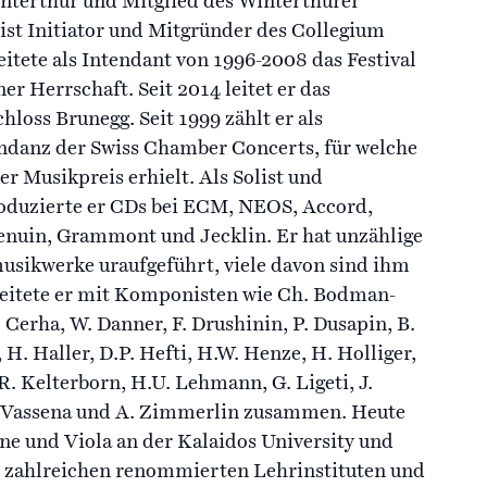
nterthur und Mitglied des Winterthurer
 ist Initiator und Mitgründer des Collegium
itete als Intendant von 1996-2008 das Festival
r Herrschaft. Seit 2014 leitet er das
chloss Brunegg. Seit 1999 zählt er als
ndanz der Swiss Chamber Concerts, für welche
r Musikpreis erhielt. Als Solist und
uzierte er CDs bei ECM, NEOS, Accord,
enuin, Grammont und Jecklin. Er hat unzählige
sikwerke uraufgeführt, viele davon sind ihm
eitete er mit Komponisten wie Ch. Bodman-
. Cerha, W. Danner, F. Drushinin, P. Dusapin, B.
 H. Haller, D.P. Hefti, H.W. Henze, H. Holliger,
 R. Kelterborn, H.U. Lehmann, G. Ligeti, J.
N. Vassena und A. Zimmerlin zusammen. Heute
ine und Viola an der Kalaidos University und
n zahlreichen renommierten Lehrinstituten und