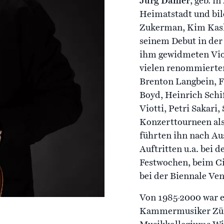
Jürg Dähler
, geb. i
Heimatstadt und bil
Zukerman, Kim Kash
seinem Debut in der
ihm gewidmeten Viol
vielen renommierten
Brenton Langbein, F
Boyd, Heinrich Schif
Viotti, Petri Sakari
Konzerttourneen als
führten ihn nach Au
Auftritten u.a. bei 
Festwochen, beim Ci
bei der Biennale Ve
Von 1985-2000 war e
Kammermusiker Zürich