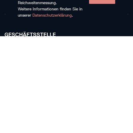
Reichweitenmessung.
Weitere Informationen finden Sie in
unserer
Datenschutzerklärung
.
GESCHÄFTSSTELLE
Musikkollegium Winterthur
Rychenbergstrasse 94
CH-8400 Winterthur
T +41 52 268 15 60
E-Mail schreiben
TICKETKASSE
Die Ticketkasse bleibt vom 11. Juli bis 17. August
geschlossen.
Ticketkasse Stadthaus Winterthur