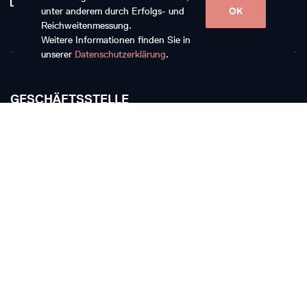
unter anderem durch Erfolgs- und
OK
Reichweitenmessung.
Weitere Informationen finden Sie in
unserer
Datenschutzerklärung
.
GESCHÄFTSSTELLE
Musikkollegium Winterthur
Rychenbergstrasse 94
CH-8400 Winterthur
T +41 52 268 15 60
E-Mail schreiben
TICKETKASSE
Die Ticketkasse bleibt vom 11. Juli bis 17. August
geschlossen.