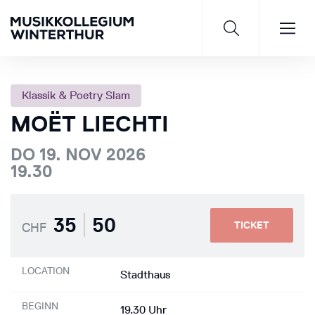
Klassik & Poetry Slam
MOËT LIECHTI
Saisonprogramm 26/27
DO 19. NOV 2026
19.30
JETZT ENTDECKEN
35
50
TICKET
CHF
LOCATION
Stadthaus
BEGINN
19.30 Uhr