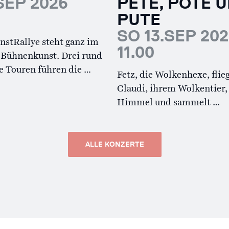
SEP 2026
PETE, POTE 
PUTE
SO 13.SEP 20
nstRallye steht ganz im
11.00
 Bühnenkunst. Drei rund
e Touren führen die …
Fetz, die Wolkenhexe, flie
Claudi, ihrem Wolkentier,
Himmel und sammelt …
ALLE KONZERTE