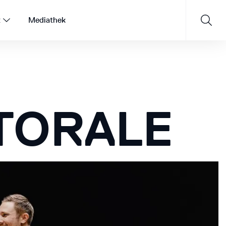
t
Mediathek
Saisonprogramm 26/27
TORALE
JETZT ENTDECKEN