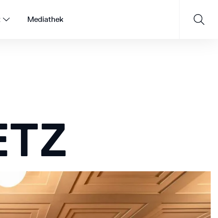
t
Mediathek
Saisonprogramm 26/27
ETZ
JETZT ENTDECKEN