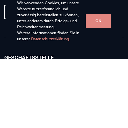
Wir verwenden Cookies, um unsere
Website nutzerfreundlich und
zuverlässig bereitstellen zu können,
unter anderem durch Erfolgs- und
OK
Reichweitenmessung.
Weitere Informationen finden Sie in
unserer
Datenschutzerklärung
.
GESCHÄFTSSTELLE
Musikkollegium Winterthur
Rychenbergstrasse 94
CH-8400 Winterthur
T +41 52 268 15 60
E-Mail schreiben
TICKETKASSE