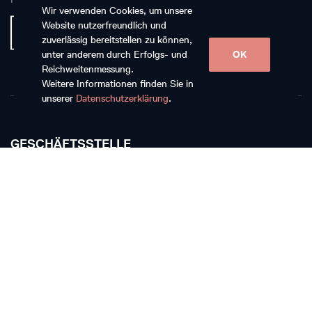
Wir verwenden Cookies, um unsere
Website nutzerfreundlich und
zuverlässig bereitstellen zu können,
unter anderem durch Erfolgs- und
OK
Reichweitenmessung.
Weitere Informationen finden Sie in
unserer
Datenschutzerklärung
.
GESCHÄFTSSTELLE
Musikkollegium Winterthur
Rychenbergstrasse 94
CH-8400 Winterthur
T +41 52 268 15 60
E-Mail schreiben
TICKETKASSE