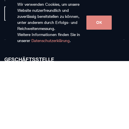
Wir verwenden Cookies, um unsere
Website nutzerfreundlich und
zuverlässig bereitstellen zu können,
unter anderem durch Erfolgs- und
OK
Reichweitenmessung.
Weitere Informationen finden Sie in
unserer
Datenschutzerklärung
.
GESCHÄFTSSTELLE
Musikkollegium Winterthur
Rychenbergstrasse 94
CH-8400 Winterthur
T +41 52 268 15 60
E-Mail schreiben
TICKETKASSE