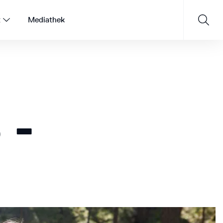
t
Mediathek
Saisonprogramm 26/27
 -
JETZT ENTDECKEN