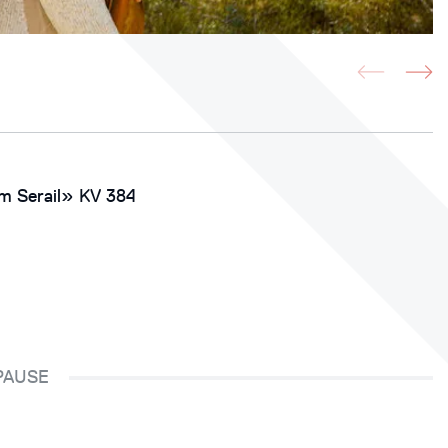
m Serail» KV 384
PAUSE