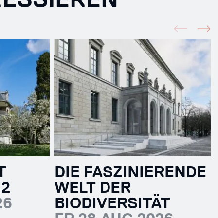
T
DIE FASZINIERENDE
 2
WELT DER
26
BIODIVERSITÄT