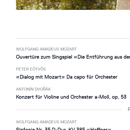
WOLFGANG AMADEUS MOZART
Ouvertüre zum Singspiel «Die Entführung aus de
PETER EÖTVÖS
«Dialog mit Mozart» Da capo für Orchester
ANTONÍN DVOŘÁK
Konzert für Violine und Orchester a-Moll, op. 53
WOLFGANG AMADEUS MOZART
Sinfonie Nr. 35 D-Dur, KV 385 «Haffner»