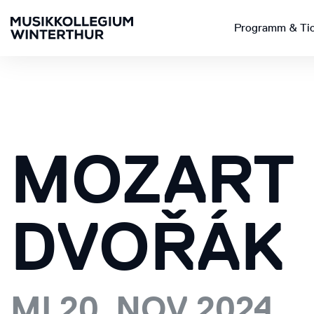
Programm & Ti
MOZART 
DVOŘÁK
MI 20. NOV 2024