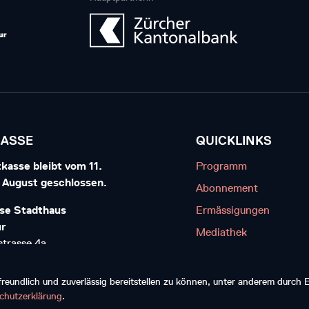
KASSE
QUICKLINKS
kasse bleibt vom 11.
Programm
7. August geschlossen.
Abonnement
se Stadthaus
Ermässigungen
ur
Mediathek
trasse 4a
Kontakt
interthur
Diskografie
eundlich und zuverlässig bereitstellen zu können, unter anderem durch
20 20 20
chutzerklärung
.
reiben