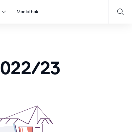
t
Mediathek
022/23
Saisonprogramm 26/27
JETZT ENTDECKEN