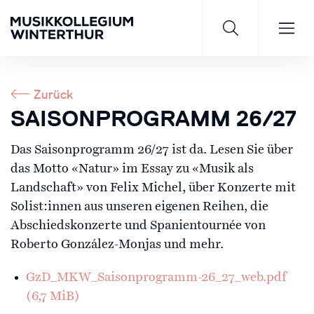
Zurück
SAISONPROGRAMM 26/27
Saisonprogramm 26/27
Das Saisonprogramm 26/27 ist da. Lesen Sie über
das Motto «Natur» im Essay zu «Musik als
JETZT ENTDECKEN
Landschaft» von Felix Michel, über Konzerte mit
Solist:innen aus unseren eigenen Reihen, die
Abschiedskonzerte und Spanientournée von
Roberto González-Monjas und mehr.
GzD_MKW_Saisonprogramm-26_27_web.pdf
(6,7 MiB)