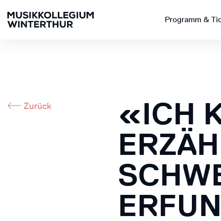
Programm & Ti
«ICH 
Zurück
ERZÄH
SCHWE
ERFUN