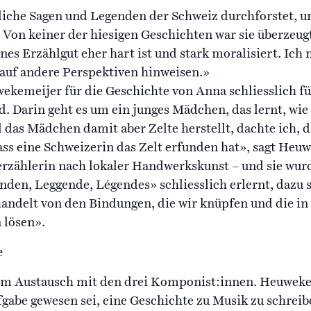
iche Sagen und Legenden der Schweiz durchforstet, u
 Von keiner der hiesigen Geschichten war sie überzeugt
nes Erzählgut eher hart ist und stark moralisiert. Ich 
 auf andere Perspektiven hinweisen.»
wekemeijer für die Geschichte von Anna schliesslich f
d. Darin geht es um ein junges Mädchen, das lernt, wie
l das Mädchen damit aber Zelte herstellt, dachte ich, 
dass eine Schweizerin das Zelt erfunden hat», sagt Heu
rzählerin nach lokaler Handwerkskunst – und sie wur
den, Leggende, Légendes» schliesslich erlernt, dazu
handelt von den Bindungen, die wir knüpfen und die in 
 lösen».
e
im Austausch mit den drei Komponist:innen. Heuwekem
gabe gewesen sei, eine Geschichte zu Musik zu schrei