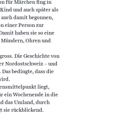
n für Märchen fing in
Kind und auch später als
d auch damit begonnen,
on einer Person zur
amit haben sie so eine
en Mündern, Ohren und
ross. Die Geschichte von
der Nordostschweiz – und
Das bedingte, dass die
wird.
ensmittelpunkt liegt,
für ein Wochenende in die
und das Umland, durch
gt sie rückblickend.