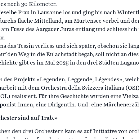
 es noch 30 Kilometer.
dieselbe Frau in Lausanne los und ging bis nach Wintert
 durchs flache Mittelland, am Murtensee vorbei und der
s am Fusse des Aargauer Juras entlang und schliesslich
ur.
a das Tessin verliess und sich später, obschon sie län
f den Weg in die Eulachstadt begab, soll nicht an dies
ichte gibt es im Mai 2025 in den drei Städten Lugan
.
in des Projekts «Legenden, Leggende, Légendes», welc
rbeit mit dem Orchestra della Svizzera italiana (OSI
) realisiert. Für ihre Geschichte wurden eine Vielza
ponist:innen, eine Dirigentin. Und: eine Märchenerzäh
hester sind auf Trab.»
hen den drei Orchestern kam es auf Initiative von orc