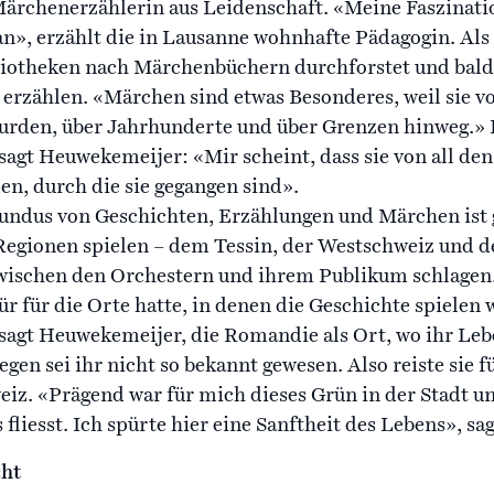
ärchenerzählerin aus Leidenschaft. «Meine Faszinatio
n», erzählt die in Lausanne wohnhafte Pädagogin. Als 
bliotheken nach Märchenbüchern durchforstet und bal
 erzählen. «Märchen sind etwas Besonderes, weil sie v
urden, über Jahrhunderte und über Grenzen hinweg.» D
 sagt Heuwekemeijer: «Mir scheint, dass sie von all d
en, durch die sie gegangen sind».
undus von Geschichten, Erzählungen und Märchen ist g
i Regionen spielen – dem Tessin, der Westschweiz und 
wischen den Orchestern und ihrem Publikum schlagen. 
r für die Orte hatte, in denen die Geschichte spielen 
, sagt Heuwekemeijer, die Romandie als Ort, wo ihr Leb
gen sei ihr nicht so bekannt gewesen. Also reiste sie 
eiz. «Prägend war für mich dieses Grün in der Stadt 
 fliesst. Ich spürte hier eine Sanftheit des Lebens», sa
ht