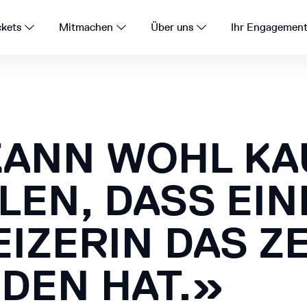
ckets
Mitmachen
Über uns
Ihr Engagemen
KANN WOHL K
LEN, DASS EIN
IZERIN DAS ZE
DEN HAT.»