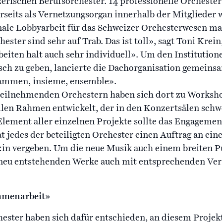
rischen Berufsorchester. 14 professionelle Orchester 
rseits als Vernetzungsorgan innerhalb der Mitglieder 
nale Lobbyarbeit für das Schweizer Orchesterwesen ma
ester sind sehr auf Trab. Das ist toll», sagt Toni Krei
rbeiten halt auch sehr individuell». Um den Institutio
sch zu geben, lancierte die Dachorganisation gemeins
sammen, insieme, ensemble».
 teilnehmenden Orchestern haben sich dort zu Worksho
en Rahmen entwickelt, der in den Konzertsälen schw
lement aller einzelnen Projekte sollte das Engagement
 jedes der beteiligten Orchester einen Auftrag an ein
in vergeben. Um die neue Musik auch einem breiten P
 neu entstehenden Werke auch mit entsprechenden Ver
mmenarbeit»
ester haben sich dafür entschieden, an diesem Projek