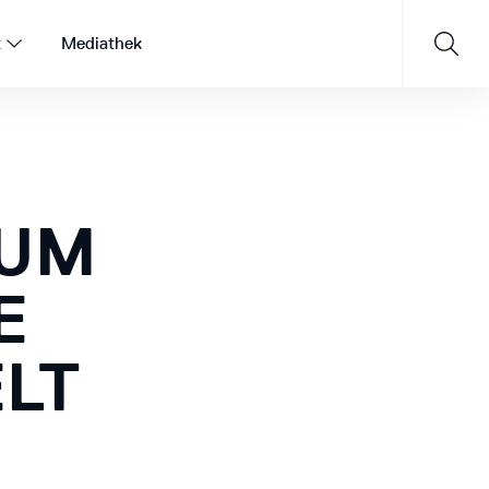
t
Mediathek
AUM
Saisonprogramm 26/27
JETZT ENTDECKEN
E
LT