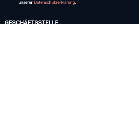
unserer
Datenschutzerklärung
.
GESCHÄFTSSTELLE
Musikkollegium Winterthur
Rychenbergstrasse 94
CH-8400 Winterthur
T +41 52 268 15 60
E-Mail schreiben
TICKETKASSE
Die Ticketkasse bleibt vom 11. Juli bis 17. August
geschlossen.
Ticketkasse Stadthaus Winterthur
Stadthausstrasse 4a
CH-8400 Winterthur