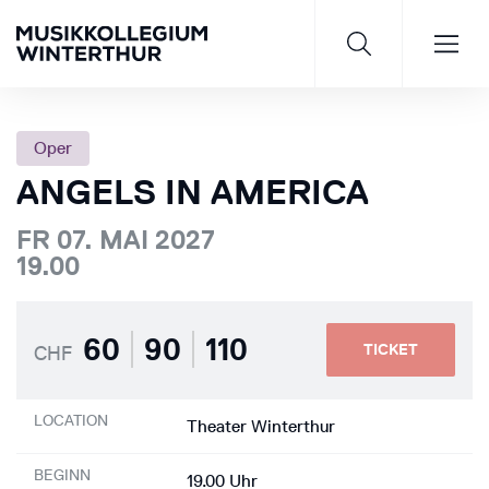
Oper
ANGELS IN AMERICA
Saisonprogramm 26/27
FR 07. MAI 2027
19.00
JETZT ENTDECKEN
60
90
110
TICKET
CHF
LOCATION
Theater Winterthur
BEGINN
19.00 Uhr