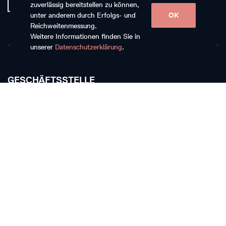
zuverlässig bereitstellen zu können,
unter anderem durch Erfolgs- und
OK
Reichweitenmessung.
Weitere Informationen finden Sie in
unserer
Datenschutzerklärung
.
GESCHÄFTSSTELLE
Musikkollegium Winterthur
Rychenbergstrasse 94
CH-8400 Winterthur
T +41 52 268 15 60
E-Mail schreiben
TICKETKASSE
Die Ticketkasse bleibt vom 11. Juli bis 17. August
geschlossen.