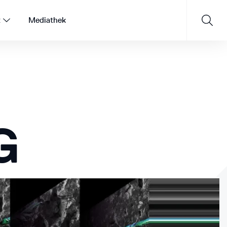
t
Mediathek
Saisonprogramm 26/27
G
JETZT ENTDECKEN