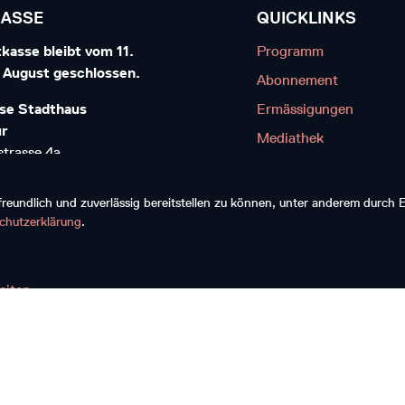
KASSE
QUICKLINKS
kasse bleibt vom 11.
Programm
7. August geschlossen.
Abonnement
se Stadthaus
Ermässigungen
ur
Mediathek
trasse 4a
Kontakt
interthur
Diskografie
eundlich und zuverlässig bereitstellen zu können, unter anderem durch
20 20 20
chutzerklärung
.
reiben
eiten
© 2026, Musikkollegium Winterthur