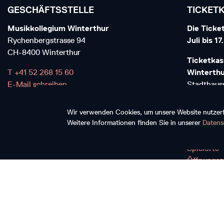
GESCHÄFTSSTELLE
TICKET
Musikkollegium Winterthur
Die Ticket
Rychenbergstrasse 94
Juli bis 1
CH-8400 Winterthur
Ticketkas
T +41 52 268 15 60
Winterth
E-Mail schreiben
Stadthauss
CH-8400 W
Wir verwenden Cookies, um unsere Website nutzerfr
T+41 52 6
Weitere Informationen finden Sie in unserer
Datens
E-Mail sch
Spielorte
Öffnungsz
Impressum
AGB
Datenschutzerklärung