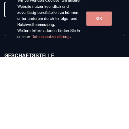
Wir verwenden Cookies, um unsere
Website nutzerfreundlich und
zuverlässig bereitstellen zu können,
unter anderem durch Erfolgs- und
OK
Reichweitenmessung.
Weitere Informationen finden Sie in
unserer
Datenschutzerklärung
.
GESCHÄFTSSTELLE
Musikkollegium Winterthur
Rychenbergstrasse 94
CH-8400 Winterthur
T +41 52 268 15 60
E-Mail schreiben
TICKETKASSE