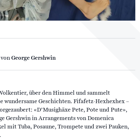
 von
George Gershwin
m Wolkentier, über den Himmel und sammelt
sie wundersame Geschichten. Fifafetz-Hexhexhex –
vorgezaubert: «D’Musighäxe Pete, Pote und Pute»,
ge Gershwin in Arrangements von Domenica
l mit Tuba, Posaune, Trompete und zwei Pauken,
.