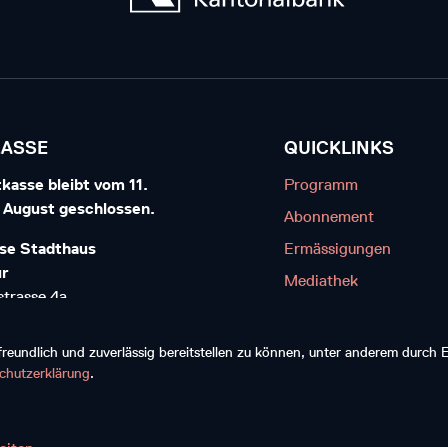
KASSE
QUICKLINKS
kasse bleibt vom 11.
Programm
7. August geschlossen.
Abonnement
se Stadthaus
Ermässigungen
ur
Mediathek
trasse 4a
Kontakt
interthur
Diskografie
eundlich und zuverlässig bereitstellen zu können, unter anderem durch
20 20 20
chutzerklärung
.
reiben