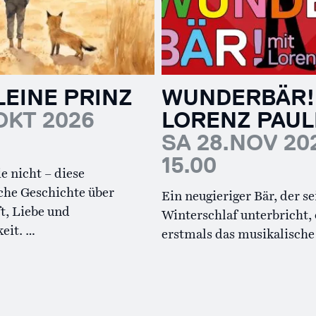
LEINE PRINZ
WUNDERBÄR!
OKT 2026
LORENZ PAUL
SA 28.NOV 20
15.00
e nicht – diese
che Geschichte über
Ein neugieriger Bär, der s
t, Liebe und
Winterschlaf unterbricht,
eit. …
erstmals das musikalische