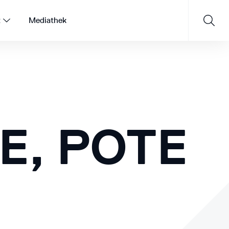
t
Mediathek
Saisonprogramm 26/27
E, POTE
JETZT ENTDECKEN