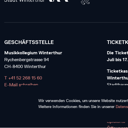
GESCHÄFTSSTELLE
TICKET
Musikkollegium Winterthur
Die Ticket
Rychenbergstrasse 94
Juli bis 1
CH-8400 Winterthur
Ticketkas
T +41 52 268 15 60
Winterth
E-Mail schreiben
Stadthauss
CH-8400 W
Wir verwenden Cookies, um unsere Website nutzerfr
T+41 52 6
Weitere Informationen finden Sie in unserer
Datens
E-Mail sch
Spielorte