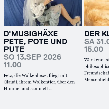
D'MUSIGHÄXE
DER K
PETE, POTE UND
SA 31.
PUTE
15.00
SO 13.SEP 2026
Wer kennt si
11.00
philosophis
Freundschaf
Fetz, die Wolkenhexe, fliegt mit
Menschlichk
Claudi, ihrem Wolkentier, über den
Himmel und sammelt …