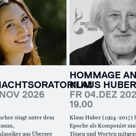
HOMMAGE A
NACHTSORATORIUM
KLAUS HUBE
.NOV 2026
FR 04.DEZ 20
19.00
nchor singt unter dem
Klaus Huber (1924–2017) h
baum,
Epoche als Komponist und
lassiker aus Übersee
Tönen und Worten mitgep