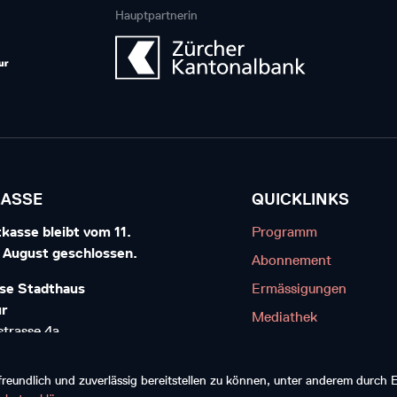
Hauptpartnerin
KASSE
QUICKLINKS
kasse bleibt vom 11.
Programm
7. August geschlossen.
Abonnement
se Stadthaus
Ermässigungen
ur
Mediathek
trasse 4a
Kontakt
interthur
Diskografie
eundlich und zuverlässig bereitstellen zu können, unter anderem durch
20 20 20