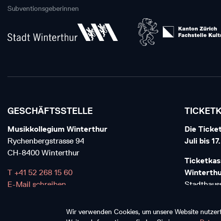
Subventionsgeberinnen
GESCHÄFTSSTELLE
TICKET
Musikkollegium Winterthur
Die Ticket
Rychenbergstrasse 94
Juli bis 1
CH-8400 Winterthur
Ticketkas
T +41 52 268 15 60
Winterth
E-Mail schreiben
Stadthauss
CH-8400 W
Wir verwenden Cookies, um unsere Website nutzerfr
T+41 52 6