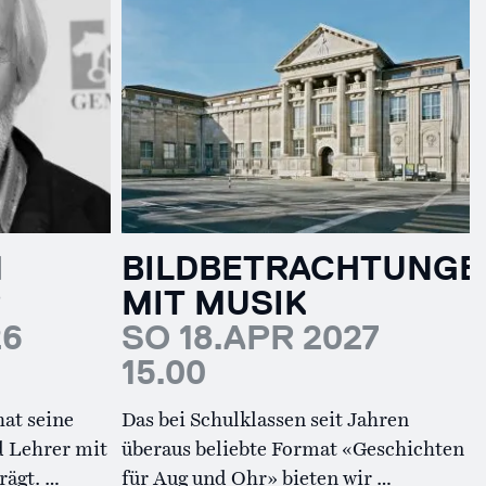
N
BILDBETRACHTUNGE
R
MIT MUSIK
26
SO 18.APR 2027
15.00
at seine
Das bei Schulklassen seit Jahren
 Lehrer mit
überaus beliebte Format «Geschichten
rägt. …
für Aug und Ohr» bieten wir …