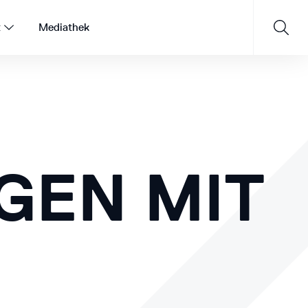
t
Mediathek
Saisonprogramm 26/27
GEN MIT
JETZT ENTDECKEN