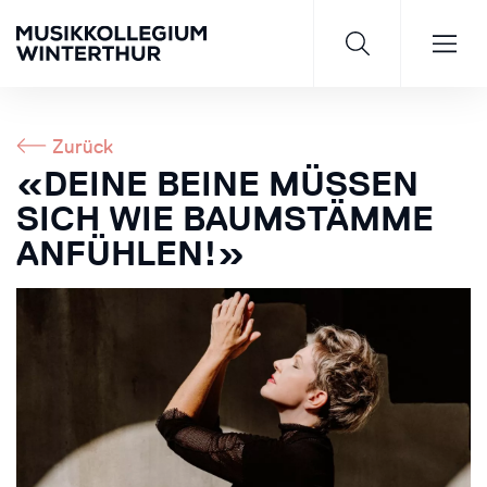
Zurück
«DEINE BEINE MÜSSEN
SICH WIE BAUMSTÄMME
Saisonprogramm 26/27
ANFÜHLEN!»
JETZT ENTDECKEN