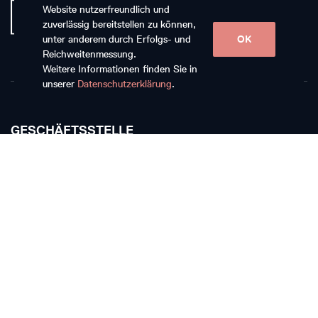
Website nutzerfreundlich und
zuverlässig bereitstellen zu können,
unter anderem durch Erfolgs- und
OK
Reichweitenmessung.
Weitere Informationen finden Sie in
unserer
Datenschutzerklärung
.
GESCHÄFTSSTELLE
Musikkollegium Winterthur
Rychenbergstrasse 94
CH-8400 Winterthur
T +41 52 268 15 60
E-Mail schreiben
TICKETKASSE
Die Ticketkasse bleibt vom 11. Juli bis 17. August