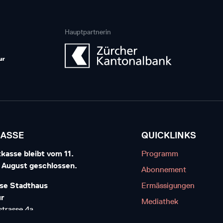
Hauptpartnerin
KASSE
QUICKLINKS
kasse bleibt vom 11.
Programm
7. August geschlossen.
Abonnement
se Stadthaus
Ermässigungen
ur
Mediathek
trasse 4a
Kontakt
interthur