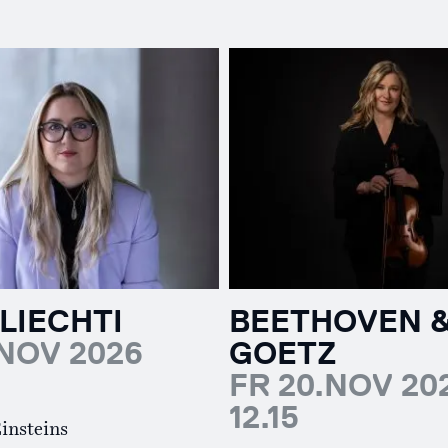
LIECHTI
BEETHOVEN 
.NOV 2026
GOETZ
FR 20.NOV 20
12.15
insteins