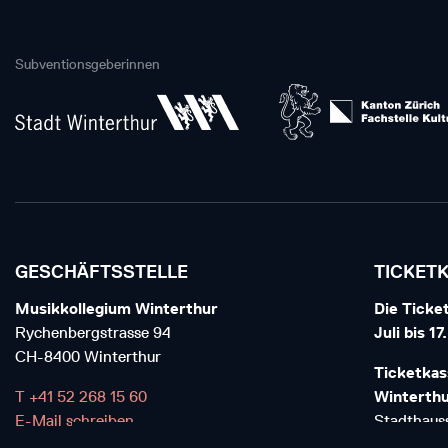
Subventionsgeberinnen
GESCHÄFTSSTELLE
TICKET
Musikkollegium Winterthur
Die Ticket
Rychenbergstrasse 94
Juli bis 1
CH-8400 Winterthur
Ticketkas
T +41 52 268 15 60
Winterth
E-Mail schreiben
Stadthauss
CH-8400 W