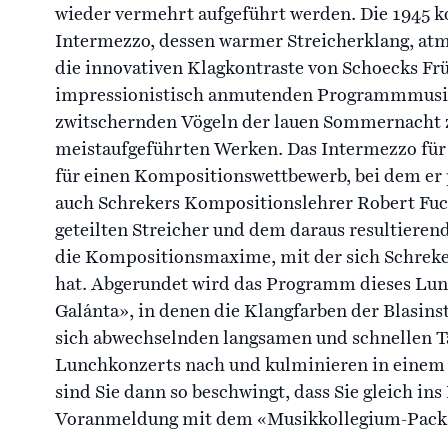
wieder vermehrt aufgeführt werden. Die 1945 
Intermezzo, dessen warmer Streicherklang, at
die innovativen Klagkontraste von Schoecks Frü
impressionistisch anmutenden Programmmusik
zwitschernden Vögeln der lauen Sommernacht z
meistaufgeführten Werken. Das Intermezzo für 
für einen Kompositionswettbewerb, bei dem er 
auch Schrekers Kompositionslehrer Robert Fuc
geteilten Streicher und dem daraus resultieren
die Kompositionsmaxime, mit der sich Schreker
hat. Abgerundet wird das Programm dieses Lun
Galánta», in denen die Klangfarben der Blasins
sich abwechselnden langsamen und schnellen T
Lunchkonzerts nach und kulminieren in einem 
sind Sie dann so beschwingt, dass Sie gleich in
Voranmeldung mit dem «Musikkollegium-Packag