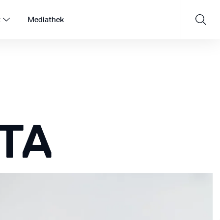
t
Mediathek
Saisonprogramm 26/27
TA
JETZT ENTDECKEN