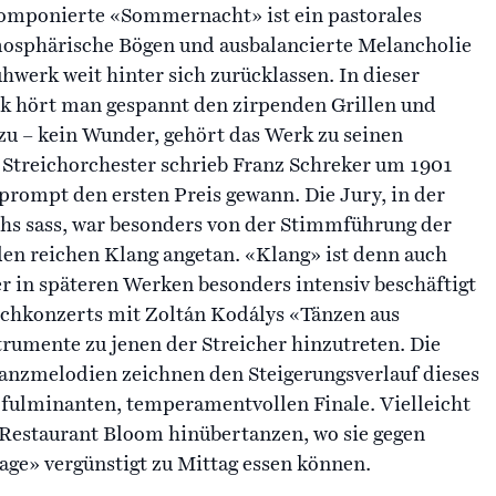
komponierte «Sommernacht» ist ein pastorales
mosphärische Bögen und ausbalancierte Melancholie
hwerk weit hinter sich zurücklassen. In dieser
 hört man gespannt den zirpenden Grillen und
u – kein Wunder, gehört das Werk zu seinen
Streichorchester schrieb Franz Schreker um 1901
prompt den ersten Preis gewann. Die Jury, in der
hs sass, war besonders von der Stimmführung der
den reichen Klang angetan. «Klang» ist denn auch
 in späteren Werken besonders intensiv beschäftigt
chkonzerts mit Zoltán Kodálys «Tänzen aus
trumente zu jenen der Streicher hinzutreten. Die
anzmelodien zeichnen den Steigerungsverlauf dieses
fulminanten, temperamentvollen Finale. Vielleicht
s Restaurant Bloom hinübertanzen, wo sie gegen
e» vergünstigt zu Mittag essen können.