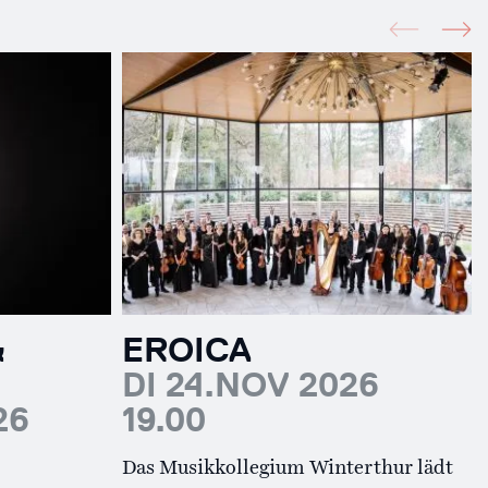
&
EROICA
DI 24.NOV 2026
26
19.00
Das Musikkollegium Winterthur lädt