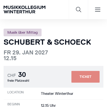
Musik über Mittag
SCHUBERT & SCHOECK
Saisonprogramm 26/27
FR 29. JAN 2027
12.15
JETZT ENTDECKEN
30
CHF
TICKET
freie Platzwahl
LOCATION
Theater Winterthur
BEGINN
12.15 Uhr