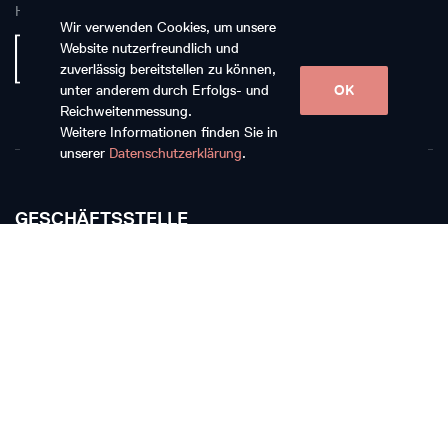
Hauptpartnerin
Wir verwenden Cookies, um unsere
Website nutzerfreundlich und
zuverlässig bereitstellen zu können,
unter anderem durch Erfolgs- und
OK
Reichweitenmessung.
Weitere Informationen finden Sie in
unserer
Datenschutzerklärung
.
GESCHÄFTSSTELLE
Musikkollegium Winterthur
Rychenbergstrasse 94
CH-8400 Winterthur
T +41 52 268 15 60
E-Mail schreiben
TICKETKASSE