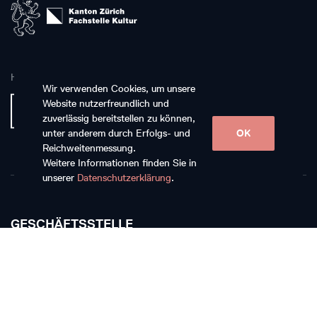
Hauptpartnerin
Wir verwenden Cookies, um unsere
Website nutzerfreundlich und
zuverlässig bereitstellen zu können,
unter anderem durch Erfolgs- und
OK
Reichweitenmessung.
Weitere Informationen finden Sie in
unserer
Datenschutzerklärung
.
GESCHÄFTSSTELLE
Musikkollegium Winterthur
Rychenbergstrasse 94
CH-8400 Winterthur
T +41 52 268 15 60