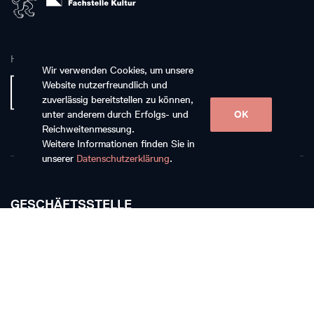
Hauptpartnerin
Wir verwenden Cookies, um unsere
Website nutzerfreundlich und
zuverlässig bereitstellen zu können,
unter anderem durch Erfolgs- und
OK
Reichweitenmessung.
Weitere Informationen finden Sie in
unserer
Datenschutzerklärung
.
GESCHÄFTSSTELLE
Musikkollegium Winterthur
Rychenbergstrasse 94
CH-8400 Winterthur
T +41 52 268 15 60
E-Mail schreiben