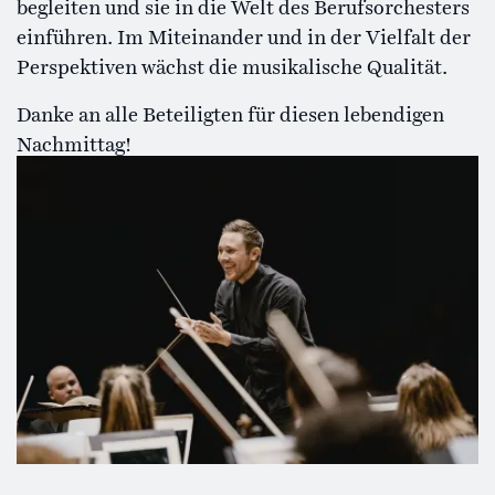
begleiten und sie in die Welt des Berufsorchesters
einführen. Im Miteinander und in der Vielfalt der
Perspektiven wächst die musikalische Qualität.
Danke an alle Beteiligten für diesen lebendigen
Nachmittag!