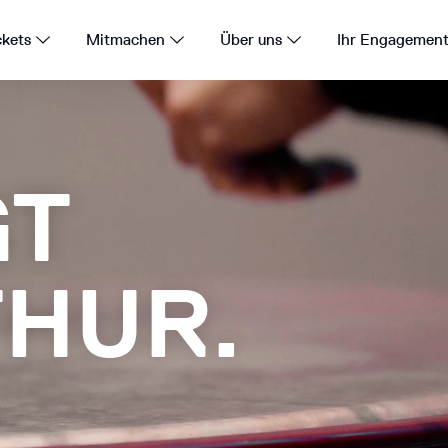
ckets
Mitmachen
Über uns
Ihr Engagemen
GT
GT
GT
HUR.
HUR.
HUR.